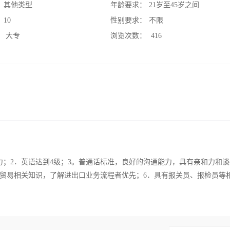
：
其他类型
年龄要求：
21岁至45岁之间
：
10
性别要求：
不限
：
大专
浏览次数：
416
力；2．英语达到4级；3。普通话标准，良好的沟通能力，具有亲和力和谈
际贸易相关知识，了解进出口业务流程者优先；6．具有报关员、报检员等